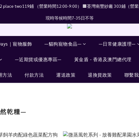
place two119鋪 （營業時間12:00-9:00） 🟧荃灣南豐紗廠 303鋪（營業時
現時等候時間7-35日不等
Days｜寵物服飾
—貓狗寵物食品—
—日常健康護理—
—近期貨或優惠專區—
黃金盾 - 香港及澳門總代理
用方法
付款方法
運送政策
退換貨政策
聯繫我
然乾糧—