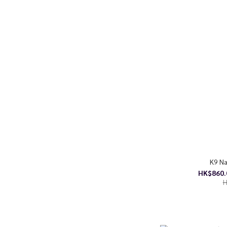
K9 N
HK$860.
H