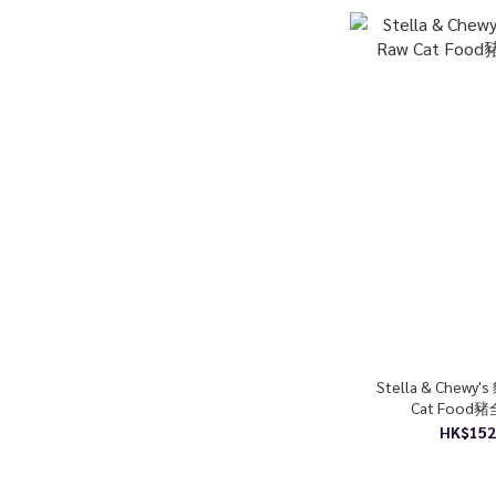
Stella & Chewy'
Cat Foo
HK$152