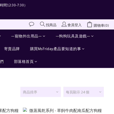
間12:30-7:30）
會員登入
找商品
購物車(0)
—寵物外出用品—
—狗狗玩具及遊戲—
寄賣品牌
購買MsFriday產品要知道的事
們
部落格首頁
商品排序
每頁顯示 24 個