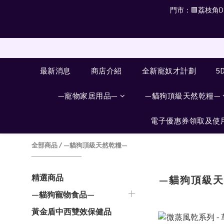
門市：🟪荔枝角D2 
最新消息
商店介紹
全新寵奴才計劃
5
—寵物家居用品—
—貓狗頂級天然乾糧—
電子優惠券領取及使
全部商品
/
—貓狗頂級天然乾糧—
精選商品
—貓狗頂級天
—貓狗寵物食品—
黃金盾中西雙效保健品