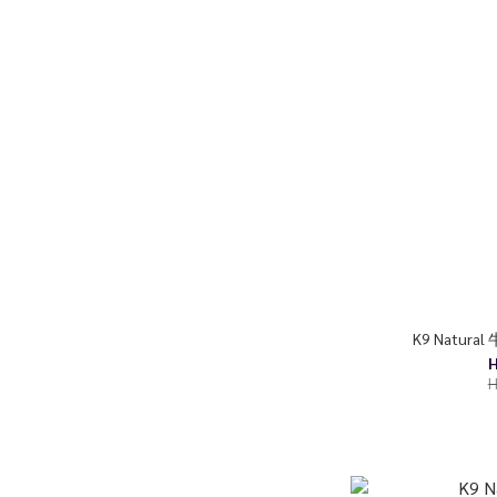
K9 Natu
H
H