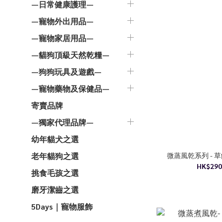
—日常健康護理—
—寵物外出用品—
—寵物家居用品—
—貓狗頂級天然乾糧—
—狗狗玩具及遊戲—
—寵物藥物及保健品—
寄賣品牌
—獨家代理品牌—
幼年貓犬之選
微蒸風乾系列 -
老年貓狗之選
HK$290
挑食毛孩之選
磨牙潔齒之選
5Days｜寵物服飾