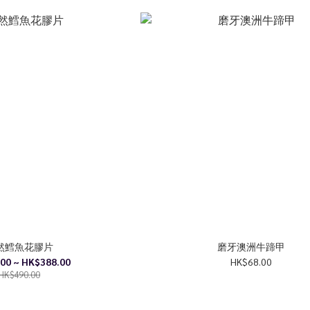
然鱈魚花膠片
磨牙澳洲牛蹄甲
00 ~ HK$388.00
HK$68.00
HK$490.00