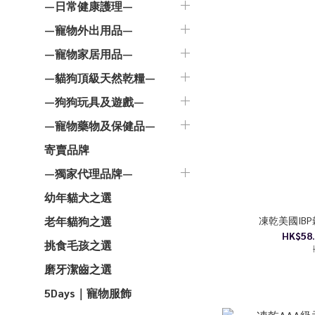
—日常健康護理—
—寵物外出用品—
—寵物家居用品—
—貓狗頂級天然乾糧—
—狗狗玩具及遊戲—
—寵物藥物及保健品—
寄賣品牌
—獨家代理品牌—
幼年貓犬之選
凍乾美國IB
老年貓狗之選
HK$58.
挑食毛孩之選
磨牙潔齒之選
5Days｜寵物服飾