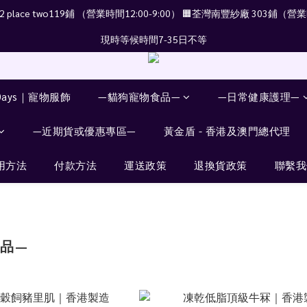
place two119鋪 （營業時間12:00-9:00） 🟧荃灣南豐紗廠 303鋪（營業時
現時等候時間7-35日不等
Days｜寵物服飾
—貓狗寵物食品—
—日常健康護理—
—近期貨或優惠專區—
黃金盾 - 香港及澳門總代理
用方法
付款方法
運送政策
退換貨政策
聯繫我
品—