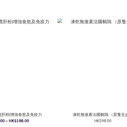
鹿肝粉|增強食慾及免疫力
凍乾無激素法國鵪鶉 （原隻去
00 ~ HK$188.00
HK$98.00