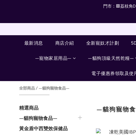
門市：🟪荔枝角D2 
最新消息
商店介紹
全新寵奴才計劃
5
—寵物家居用品—
—貓狗頂級天然乾糧—
電子優惠券領取及使
全部商品
/
—貓狗寵物食品—
精選商品
—貓狗寵物食
—貓狗寵物食品—
黃金盾中西雙效保健品