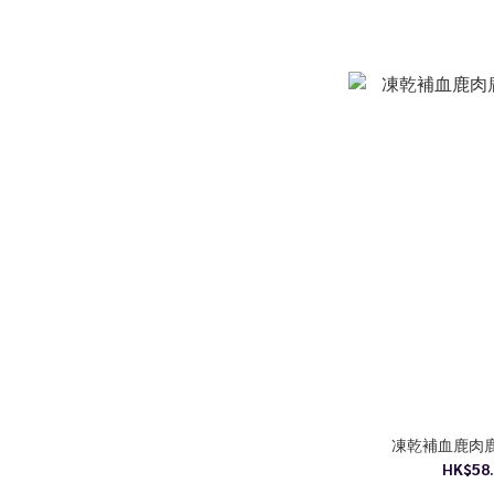
凍乾補血鹿肉
HK$58.