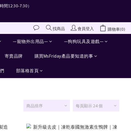
間12:30-7:30）
會員登入
找商品
購物車(0)
—寵物外出用品—
—狗狗玩具及遊戲—
寄賣品牌
購買MsFriday產品要知道的事
們
部落格首頁
商品排序
每頁顯示 24 個