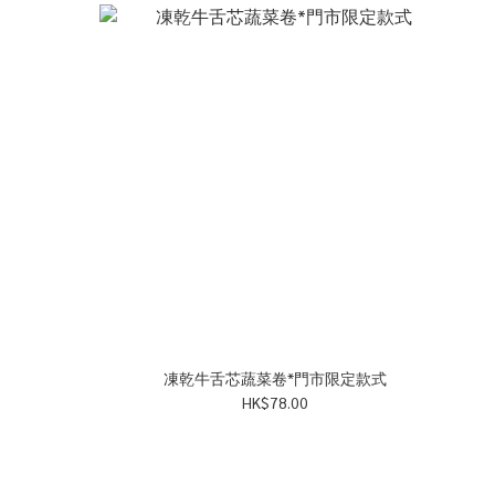
凍乾牛舌芯蔬菜卷*門市限定款式
HK$78.00