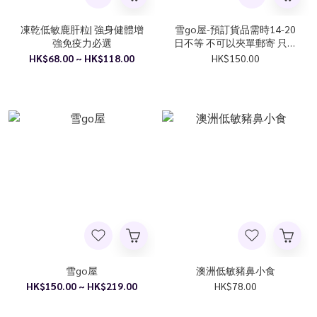
凍乾低敏鹿肝粒| 強身健體增
雪go屋-預訂貨品需時14-20
強免疫力必選
日不等 不可以夾單郵寄 只提
供D2自取服侍
HK$68.00 ~ HK$118.00
HK$150.00
雪go屋
澳洲低敏豬鼻小食
HK$150.00 ~ HK$219.00
HK$78.00