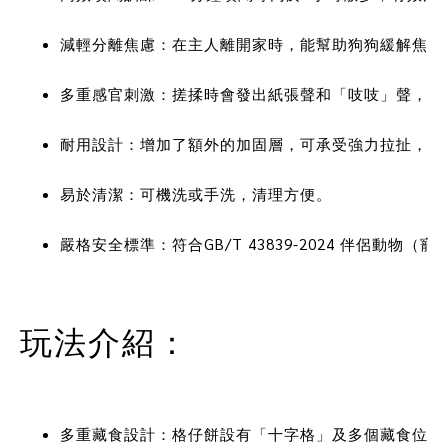
減輕分離焦慮：在主人離開家時，能幫助狗狗緩解焦慮
多重感官刺激：搓揉時會發出紙張聲和「吱吱」聲，增
耐用設計：增加了額外的加固層，可承受強力拉扯，讓
易於清潔：可機洗或手洗，清理方便。
嚴格安全標準：符合GB/T 43839-2024 伴侶動
玩法介紹：
多重藏食設計：格仔餅設有「十字格」及多個藏食位置