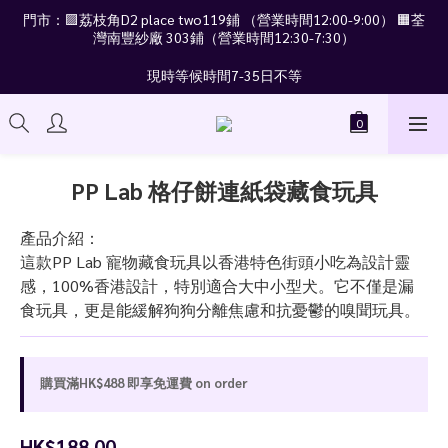
門市：🟪荔枝角D2 place two119鋪 （營業時間12:00-9:00） 🟧荃
灣南豐紗廠 303鋪（營業時間12:30-7:30）
現時等候時間7-35日不等
PP Lab 格仔餅連紙袋藏食玩具
產品介紹：
這款PP Lab 寵物藏食玩具以香港特色街頭小吃為設計靈
感，100%香港設計，特別適合大中小型犬。它不僅是漏
食玩具，更是能緩解狗狗分離焦慮和抗憂鬱的嗅聞玩具。
購買滿HK$488 即享免運費 on order
HK$188.00