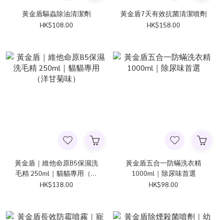
黃金盾驅蟲除油清潔劑
黃金盾7天有效抗菌清潔噴劑
HK$108.00
HK$158.00
黃金盾｜維他命原B5保濕洗
黃金盾五合一防蟎洗衣精
毛精 250ml｜貓貓專用（洋
1000ml｜除尿味首選
甘菊味）
HK$138.00
HK$98.00