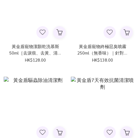
黃金盾寵物潔顏乾洗慕斯
黃金盾寵物終極惡臭噴霧
50ml［去淚痕、去黃、清除
250ml（無香味）｜針對尿
下巴粉刺］
味、濃烈狗味
HK$128.00
HK$138.00