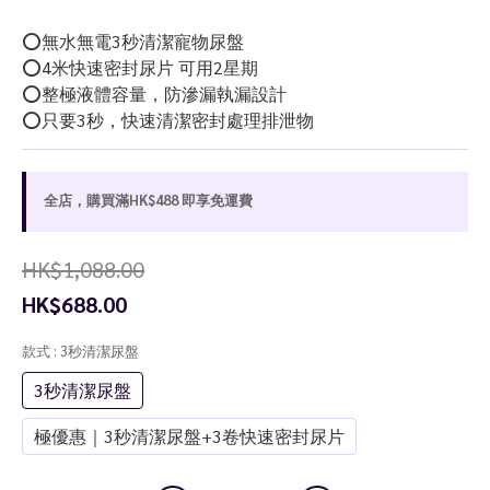
⭕️無水無電3秒清潔寵物尿盤
⭕️4米快速密封尿片 可用2星期
⭕️整極液體容量，防滲漏執漏設計
⭕️只要3秒，快速清潔密封處理排泄物
全店，購買滿HK$488 即享免運費
HK$1,088.00
HK$688.00
款式
: 3秒清潔尿盤
3秒清潔尿盤
極優惠｜3秒清潔尿盤+3卷快速密封尿片