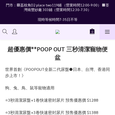
門市：🟪荔枝角D2 place two119鋪 （營業時間12:00-9:00） 🟧荃
灣南豐紗廠 303鋪（營業時間12:30-7:30）
現時等候時間7-35日不等
超優惠價**POOP OUT 三秒清潔寵物便
盆
世界首創《POOPOUT全新二代尿盤●日本、台灣、香港同
步上市！》
狗、兔、鳥、鼠等寵物適用
⭐️3秒清潔尿盤+1卷快速密封尿片 預售優惠價 $1288
⭐️3秒清潔尿盤+3卷快速密封尿片 預售優惠價 $1388