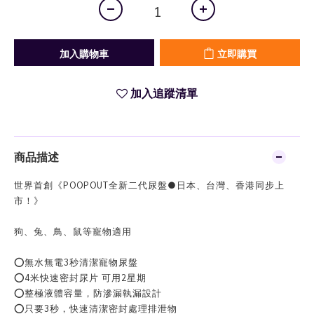
加入購物車
立即購買
加入追蹤清單
商品描述
世界首創《POOPOUT全新二代尿盤●日本、台灣、香港同步上
市！》
狗、兔、鳥、鼠等寵物適用
⭕️無水無電3秒清潔寵物尿盤
⭕️4米快速密封尿片 可用2星期
⭕️整極液體容量，防滲漏執漏設計
⭕️只要3秒，快速清潔密封處理排泄物