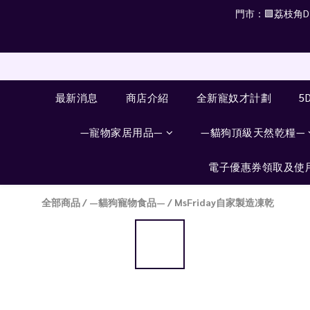
門市：🟪荔枝角D2 
最新消息
商店介紹
全新寵奴才計劃
5
—寵物家居用品—
—貓狗頂級天然乾糧—
電子優惠券領取及使
全部商品
/
—貓狗寵物食品—
/
MsFriday自家製造凍乾