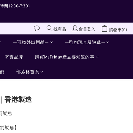
間12:30-7:30）
會員登入
找商品
購物車(0)
—寵物外出用品—
—狗狗玩具及遊戲—
寄賣品牌
購買MsFriday產品要知道的事
們
部落格首頁
立即購買
｜香港製造
箭魷魚
火箭魷魚】