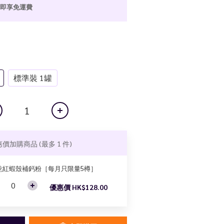
8 即享免運費
標準裝 1罐
惠價加購商品
(最多 1 件)
乾紅蝦殼補鈣粉［每月只限量5樽］
優惠價 HK$128.00