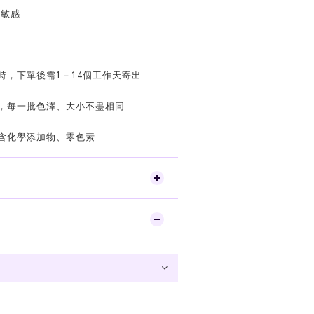
鮮敏感
需時，下單後需1－14個工作天寄出
作，每一批色澤、大小不盡相同
不含化學添加物、零色素