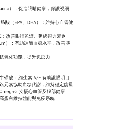
 A、E：改善眼睛乾澀、延緩視力衰退
：具抗氧化功能，提升免疫力
：牛磺酸 + 維生素 A/E 有助護眼明目
血糖：鉻元素協助血糖代謝，維持穩定能量
腦：Omega-3 支援心血管及腦部健康
肉：高蛋白維持體能與免疫系統