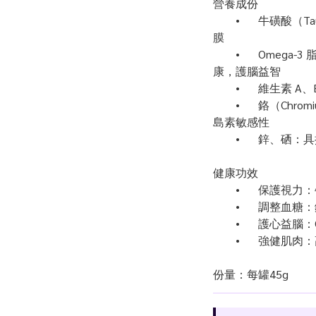
營養成份
	•	牛磺酸（Taurine）：促進眼睛健康，保護視網
膜
	•	Omega-3 脂肪酸（EPA、DHA）：維持心血管健
康，護腦益智
	•	維生素
	•	鉻（Chromium）：有助調節血糖水平，改善胰
島素敏感性
	•	鋅、硒
健康功效
	•	保護視力
	•	調整
	•	護心益
	•	強健肌
份量：每罐45g