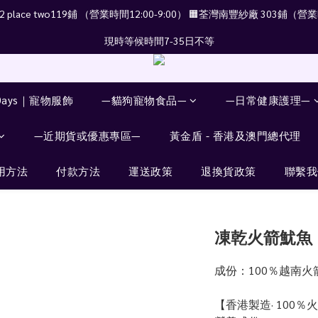
place two119鋪 （營業時間12:00-9:00） 🟧荃灣南豐紗廠 303鋪（營業時
現時等候時間7-35日不等
Days｜寵物服飾
—貓狗寵物食品—
—日常健康護理—
—近期貨或優惠專區—
黃金盾 - 香港及澳門總代理
用方法
付款方法
運送政策
退換貨政策
聯繫我
凍乾火箭魷魚
成份：100％越南火
【香港製造· 100％