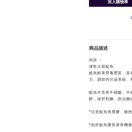
加入購物車
商品描述
內容 ：
凍乾火箭魷魚
魷魚鮮美營養豐富，具
力、調節內分泌系統、
魷魚中含有牛磺酸，牛
醇，保肝利膽，防治膽
*注意魷魚有墨嚢，雖
*由於魷魚膠長身有機