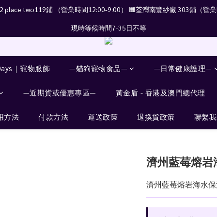
place two119鋪 （營業時間12:00-9:00） 🟧荃灣南豐紗廠 303鋪（營業時
現時等候時間7-35日不等
Days｜寵物服飾
—貓狗寵物食品—
—日常健康護理—
—近期貨或優惠專區—
黃金盾 - 香港及澳門總代理
用方法
付款方法
運送政策
退換貨政策
聯繫我
濟州藍莓熔岩
濟州藍莓熔岩海水保