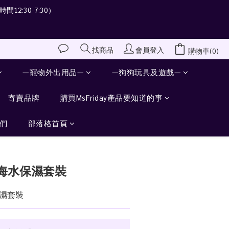
間12:30-7:30）
會員登入
找商品
購物車(0)
—寵物外出用品—
—狗狗玩具及遊戲—
寄賣品牌
購買MsFriday產品要知道的事
們
部落格首頁
立即購買
海水保濕套裝
濕套裝