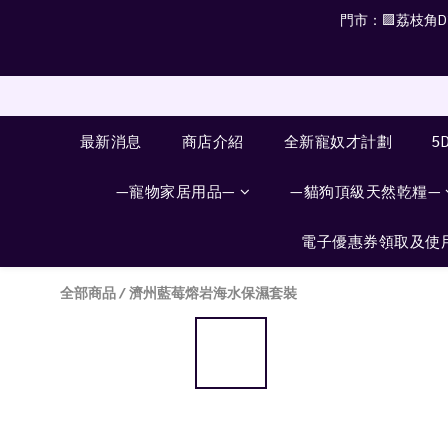
門市：🟪荔枝角D2 
最新消息
商店介紹
全新寵奴才計劃
5
—寵物家居用品—
—貓狗頂級天然乾糧—
電子優惠券領取及使
全部商品
/
濟州藍莓熔岩海水保濕套裝