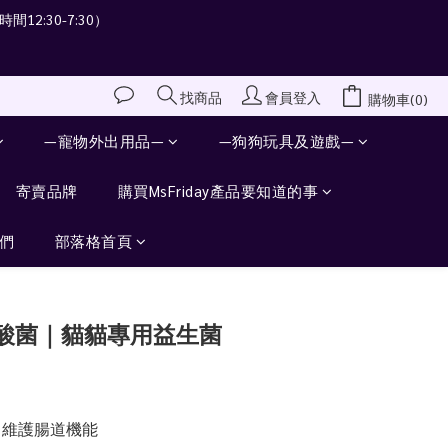
間12:30-7:30）
會員登入
找商品
購物車(0)
—寵物外出用品—
—狗狗玩具及遊戲—
寄賣品牌
購買MsFriday產品要知道的事
們
部落格首頁
立即購買
酸菌｜貓貓專用益生菌
 維護腸道機能