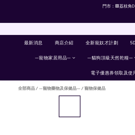
門市：🟪荔枝角D2 
最新消息
商店介紹
全新寵奴才計劃
5
—寵物家居用品—
—貓狗頂級天然乾糧—
電子優惠券領取及使
全部商品
/
—寵物藥物及保健品—
/
寵物保健品