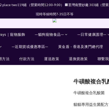
place two119鋪 （營業時間12:00-9:00） 🟧荃灣南豐紗廠 303鋪（營業時
現時等候時間7-35日不等
Days｜寵物服飾
—貓狗寵物食品—
—日常健康護理—
—近期貨或優惠專區—
黃金盾 - 香港及澳門總代理
用方法
付款方法
運送政策
退換貨政策
聯繫我
牛磺酸複合乳
牛磺酸複合乳酸菌 
貓貓專用益生菌配方