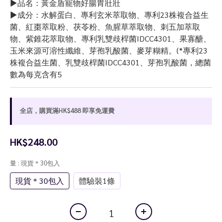
►品名：黃金盾寵物好腸胃壯壯
►成分：水解蛋白、專利玄米萃取物、專利23株複合益生
菌、紅棗萃取粉、茯苓粉、魚腥草萃取物、刺五加萃取
物、紫錐花萃取物、專利乳雙歧桿菌IDCC4301、果寡醣、
玉米來源可溶性纖維、芽孢乳酸菌、麥芽糊精。(*專利23
株複合益生菌、乳雙歧桿菌IDCC4301、芽孢乳酸菌，總菌
數為每克含有5
全店，購買滿HK$488 即享免運費
HK$248.00
量
: 現貨＊30包入
現貨＊30包入
體驗裝1條