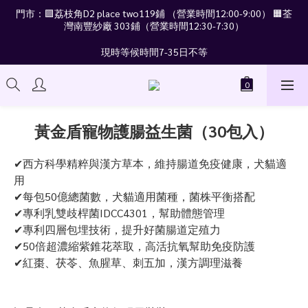
門市：🟪荔枝角D2 place two119鋪 （營業時間12:00-9:00） 🟧荃
灣南豐紗廠 303鋪（營業時間12:30-7:30）
現時等候時間7-35日不等
黃金盾寵物護腸益生菌（30包入）
✔西方科學精粹與漢方草本，維持腸道免疫健康，犬貓適
用
✔每包50億總菌數，犬貓適用菌種，菌株平衡搭配
✔專利乳雙歧桿菌IDCC4301，幫助體態管理
✔專利四層包埋技術，提升好菌腸道定殖力
✔50倍超濃縮紫錐花萃取，高活抗氧幫助免疫防護
✔紅棗、茯苓、魚腥草、刺五加，漢方調理滋養