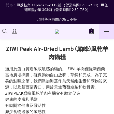
門市：🟪荔枝角D2 place two119鋪 （營業時間12:00-9:00） 🟧荃
灣南豐紗廠 303鋪（營業時間12:30-7:30）
現時等候時間7-35日不等
ZIWI Peak Air-Dried Lamb (巔峰)風乾羊
肉貓糧
適用於蛋白質過敏或敏感的貓的。 ZIWI 羊肉僅從新西蘭
當地農場採購，確保動物自由放養，草飼和完成。為了完
美的點睛之筆，我們添加海藻作為天然維生素和礦物質來
源，以及新西蘭青口，用於天然葡萄糖胺和軟骨素。
ZIWIPEAK巔峰風乾羊肉有機會有助於促進:
健康的皮膚和毛髮
有助關節健康及靈活性
減少食物過敏的敏感性