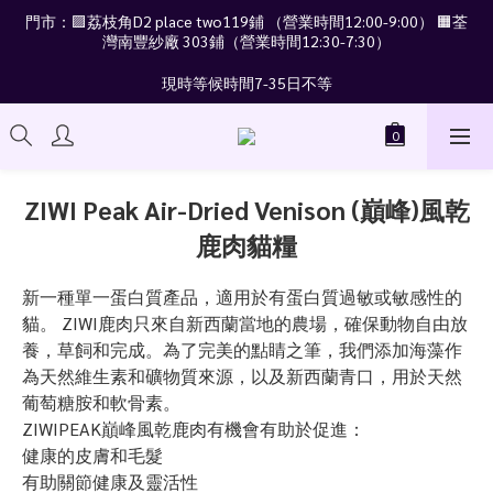
門市：🟪荔枝角D2 place two119鋪 （營業時間12:00-9:00） 🟧荃
灣南豐紗廠 303鋪（營業時間12:30-7:30）
現時等候時間7-35日不等
ZIWI Peak Air-Dried Venison (巔峰)風乾
鹿肉貓糧
新一種單一蛋白質產品，適用於有蛋白質過敏或敏感性的
貓。 ZIWI鹿肉只來自新西蘭當地的農場，確保動物自由放
養，草飼和完成。為了完美的點睛之筆，我們添加海藻作
為天然維生素和礦物質來源，以及新西蘭青口，用於天然
葡萄糖胺和軟骨素。
ZIWIPEAK巔峰風乾鹿肉有機會有助於促進：
健康的皮膚和毛髮
有助關節健康及靈活性