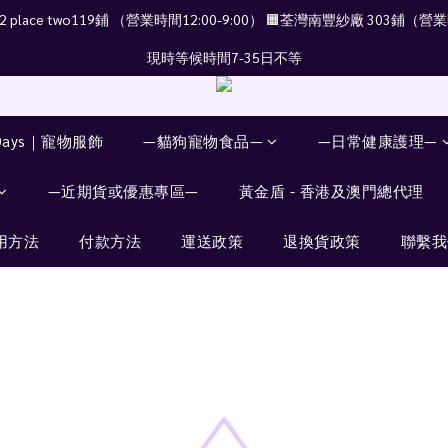
place two119鋪 （營業時間12:00-9:00） 🟧荃灣南豐紗廠 303鋪（營業時
現時等候時間7-35日不等
Days｜寵物服飾
—貓狗寵物食品—
—日常健康護理—
—近期貨或優惠專區—
黃金盾 - 香港及澳門總代理
用方法
付款方法
運送政策
退換貨政策
聯繫我