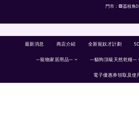
門市：🟪荔枝角D2 
最新消息
商店介紹
全新寵奴才計劃
5
—寵物家居用品—
—貓狗頂級天然乾糧—
電子優惠券領取及使