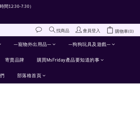
間12:30-7:30）
會員登入
找商品
購物車(0)
—寵物外出用品—
—狗狗玩具及遊戲—
寄賣品牌
購買MsFriday產品要知道的事
們
部落格首頁