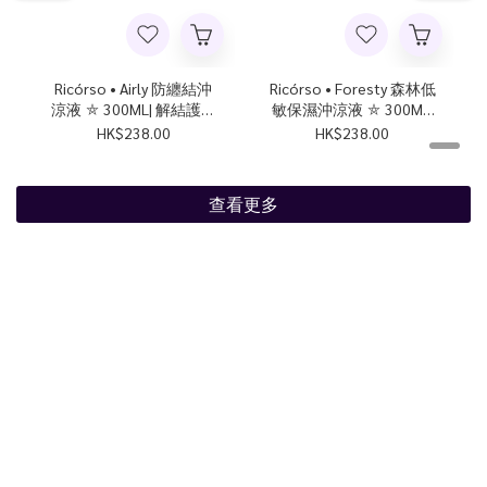
Ricórso • Airly 防纏結沖
Ricórso • Foresty 森林低
涼液 ⛤ 300ML| 解結護毛
敏保濕沖涼液 ⛤ 300ML|
專為長毛狗狗而設| 只限
保濕清爽 低敏配方｜只
HK$238.00
HK$238.00
狗狗適用
限狗狗適用
查看更多