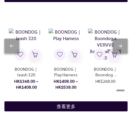
BOONDOG｜
BOONDOG｜
BOONDOG｜
leash 320
Play Harness
Boondog x
VERVVE
HK$368.00 ~
HK$408.00 ~
HK$268.00
Bandana聯乘
HK$408.00
HK$538.00
領巾
查看更多