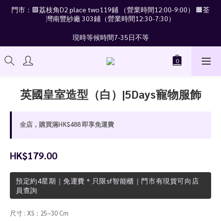
門市：🟪荔枝角D2 place two119鋪 （營業時間12:00-9:00） 🟧荃
灣南豐紗廠 303鋪（營業時間12:30-7:30）
現時等候時間7-35日不等
英國皇室造型（白）|5Days寵物服飾
全店，購買滿HK$488 即享免運費
HK$179.00
預定約4星期｜免運費＊只限sf智能櫃｜門市有現貨可向店
員查詢
尺寸
: XS：25–30 Cm