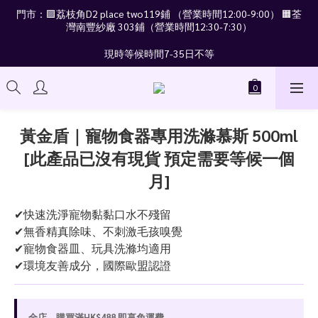
門市：🟪荔枝角D2 place two119鋪 （營業時間12:00-9:00） 🟧荃
灣南豐紗廠 303鋪（營業時間12:30-7:30）
現時等候時間7-35日不等
黃金盾｜寵物食器專用洗滌慕斯 500ml
[此產品已沒有現貨 預定需要等候一個
月]
✔快速洗淨寵物黏黏口水不殘留
✔無香精真除味、不刺激毛孩嗅覺
✔寵物食器皿、玩具洗滌均適用
✔環境友善成分，國際歐盟認證
全店，購買滿HK$488 即享免運費