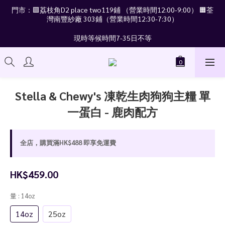
門市：🟪荔枝角D2 place two119鋪 （營業時間12:00-9:00） 🟧荃
灣南豐紗廠 303鋪（營業時間12:30-7:30）
現時等候時間7-35日不等
Stella & Chewy's 凍乾生肉狗狗主糧 單
一蛋白 - 鹿肉配方
全店，購買滿HK$488 即享免運費
HK$459.00
量
: 14oz
14oz
25oz