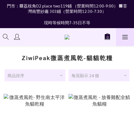
門市：🟪荔枝角D2 place two119鋪 （營業時間12:00-9:00） 🟧荃
灣南豐紗廠 303鋪（營業時間12:30-7:30）
現時等候時間7-35日不等
ZiwiPeak微蒸煮風乾-貓貓乾糧
商品排序
每頁顯示 24 個