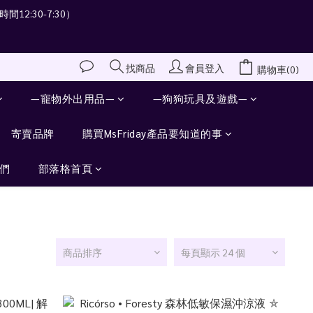
間12:30-7:30）
會員登入
找商品
購物車(0)
—寵物外出用品—
—狗狗玩具及遊戲—
寄賣品牌
購買MsFriday產品要知道的事
們
部落格首頁
商品排序
每頁顯示 24 個