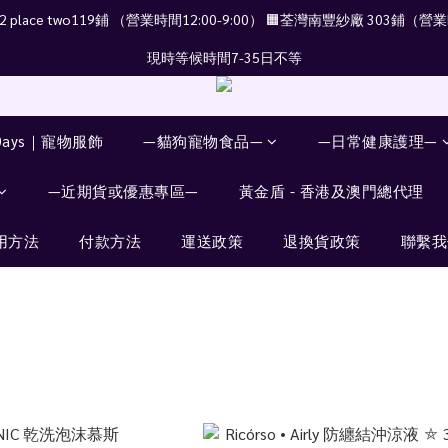
place two119鋪 （營業時間12:00-9:00） 🟧荃灣南豐紗廠 303鋪（營業時
現時等候時間7-35日不等
Days｜寵物服飾
—貓狗寵物食品—
—日常健康護理—
—近期貨或優惠專區—
黃金盾 - 香港及澳門總代理
用方法
付款方法
運送政策
退換貨政策
聯繫我