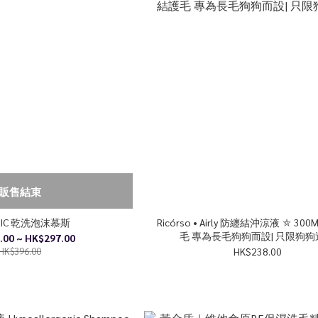
販售結束
NIC 乾洗泡沫慕斯
Ricórso • Airly 防纏結沖涼液 ⛤ 300
毛 專為長毛狗狗而設| 只限狗狗
.00 ~ HK$297.00
HK$396.00
HK$238.00