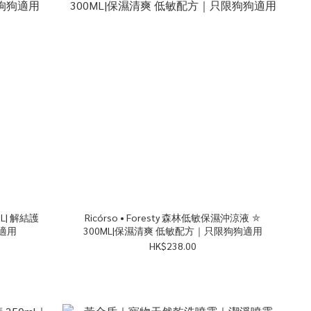
ML| 解結護
Ricórso • Foresty 森林低敏保濕沖涼液 ⛤
適用
300ML|保濕清爽 低敏配方｜只限狗狗適用
HK$238.00