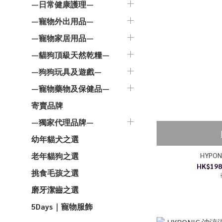
—日常健康護理—
—寵物外出用品—
—寵物家居用品—
—貓狗頂級天然乾糧—
—狗狗玩具及遊戲—
—寵物藥物及保健品—
寄賣品牌
—獨家代理品牌—
幼年貓犬之選
HYPO
老年貓狗之選
HK$198
挑食毛孩之選
磨牙潔齒之選
5Days｜寵物服飾