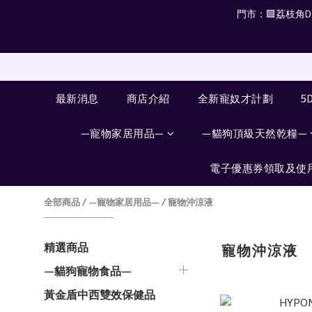
門市：🟪荔枝角D2 
最新消息
商店介紹
全新寵奴才計劃
5
—寵物家居用品—
—貓狗頂級天然乾糧—
電子優惠券領取及使
全部商品
/
—寵物家居用品—
/
寵物沖涼液
精選商品
寵物沖涼液
—貓狗寵物食品—
黃金盾中西雙效保健品